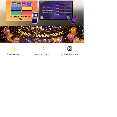
Réserver
Le concept
Suivez-nous
Présentation
Musik Room revisite le karaoké
traditionnel en vous proposant un
concept original
de salons et bar privatifs
pour chanter vos morceaux préférés dans
une ambiance intimiste et conviviale !