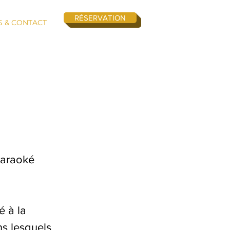
RÉSERVATION
S & CONTACT
karaoké
é à la
ns lesquels