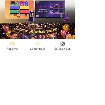
Réserver
Le concept
Suivez-nous
Présentation
Musik Room revisite le karaoké
traditionnel en vous proposant un
concept original
de salons et bar privatifs
pour chanter vos morceaux préférés dans
une ambiance intimiste et conviviale !